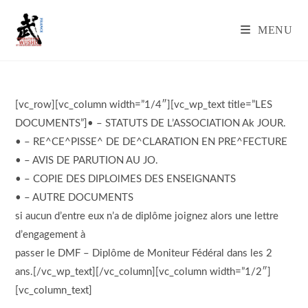
Skip
to
MENU
content
[vc_row][vc_column width=”1/4″][vc_wp_text title=”LES
DOCUMENTS”]• – STATUTS DE L’ASSOCIATION Ak JOUR.
• – RE^CE^PISSE^ DE DE^CLARATION EN PRE^FECTURE
• – AVIS DE PARUTION AU JO.
• – COPIE DES DIPLOlMES DES ENSEIGNANTS
• – AUTRE DOCUMENTS
si aucun d’entre eux n’a de diplôme joignez alors une lettre
d’engagement à
passer le DMF – Diplôme de Moniteur Fédéral dans les 2
ans.[/vc_wp_text][/vc_column][vc_column width=”1/2″]
[vc_column_text]